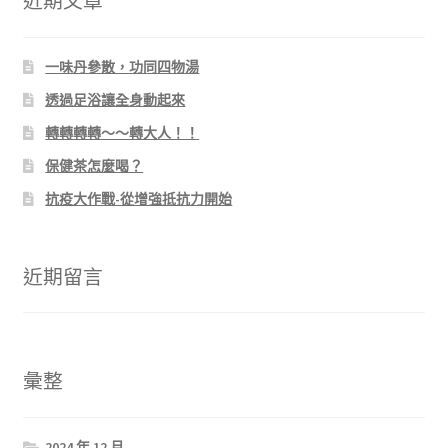
近期文章
一味丹參散，功同四物湯
透過足浴讓全身動起來
轉轉轉轉～～轉大人！！
保健茶怎麼喝？
抗疫大作戰-從增強抵抗力開始
近期留言
彙整
2024 年 12 月