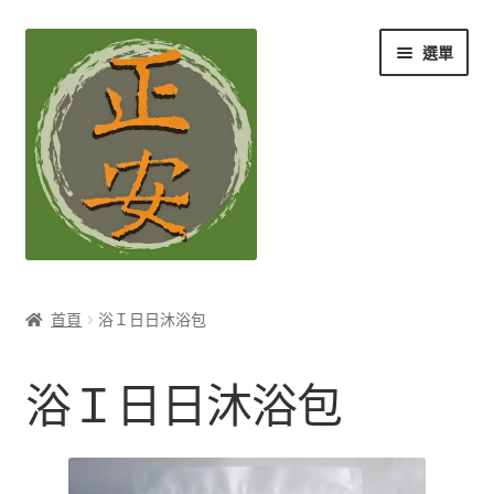
跳
跳
選單
至
至
導
主
覽
要
列
內
容
養生知識站
首頁
浴Ｉ日日沐浴包
展
茶Ｉ草本養生茶
開
浴Ｉ日日沐浴包
子
展
膳Ｉ養生藥膳
選
開
單
子
展
孕Ｉ月子系列
選
開