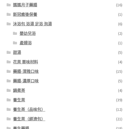
媽媽月子藥膳
(16)
新冠癒後保養
(1)
沐浴包 浴湯 足浴 泡湯
(6)
嬰幼兒浴
(2)
產婦浴
(1)
甜湯
(5)
花茶 單味材料
(4)
藥膳-清雅口味
(15)
藥膳-濃厚口味
(5)
鍋煮茶
(4)
養生茶
(39)
養生茶（品味包）
(12)
養生茶（經濟包）
(21)
養生藥膳
(18)