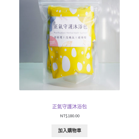
單
子
展
浴Ｉ沐浴包
選
開
單
子
浴Ｉ日日沐浴包
選
單
浴Ｉ嬰幼兒沐浴包
浴Ｉ媽媽沐浴包
香Ｉ香料廚房
全Ｉ養生總覽
正氣守護沐浴包
我的帳號
NT$
180.00
購物車
加入購物車