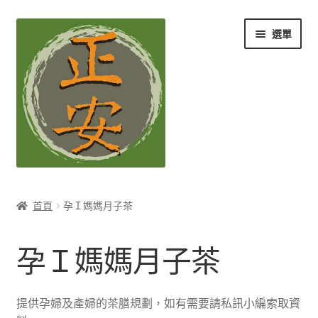
跳
跳
選單
至
至
導
主
覽
要
列
內
容
養生知識站
首頁
孕Ｉ媽媽月子茶
展
茶Ｉ草本養生茶
開
孕Ｉ媽媽月子茶
子
展
膳Ｉ養生藥膳
選
開
單
子
展
孕Ｉ月子系列
提供孕婦及產婦的茶膳規劃，如有需要請私訊小編索取資
選
開