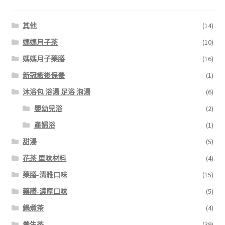
其他
(14)
媽媽月子茶
(10)
媽媽月子藥膳
(16)
新冠癒後保養
(1)
沐浴包 浴湯 足浴 泡湯
(6)
嬰幼兒浴
(2)
產婦浴
(1)
甜湯
(5)
花茶 單味材料
(4)
藥膳-清雅口味
(15)
藥膳-濃厚口味
(5)
鍋煮茶
(4)
養生茶
(39)