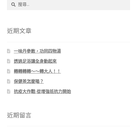
搜
尋
關
鍵
字:
近期文章
一味丹參散，功同四物湯
透過足浴讓全身動起來
轉轉轉轉～～轉大人！！
保健茶怎麼喝？
抗疫大作戰-從增強抵抗力開始
近期留言