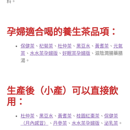
料。
單
子
孕Ｉ媽媽月子茶
選
單
孕Ｉ媽媽月子藥膳
孕婦適合喝的養生茶品項：
展
浴Ｉ沐浴包
開
保健茶
、
杞菊茶
、
杜仲茶
、
黑豆水
、
黃耆茶
、
元氣
子
茶
、
水水茶孕婦版
、
好眠茶孕婦版
、滋陰潤腸藥膳
香Ｉ香料廚房
選
湯。
單
全Ｉ養生總覽
我的帳號
生產後（小產）可以直接飲
用：
購物車
結帳頁面
杜仲茶
、
黑豆水
、
黃耆茶
、
桂圓紅棗茶
、
保健茶
（月內感冒）
、
丹參茶
、
水水茶孕婦版
、
泌乳茶
。