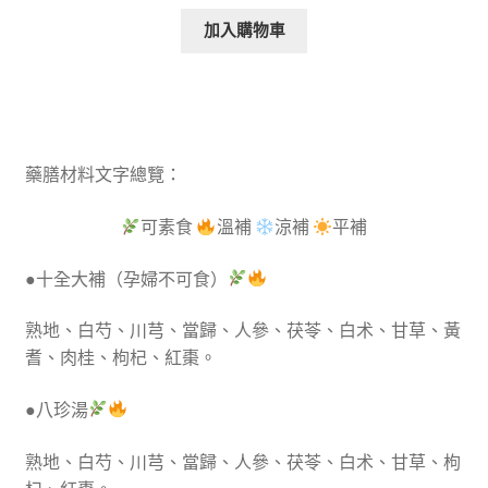
加入購物車
藥膳材料文字總覽：
可素食
溫補
涼補
平補
●十全大補（孕婦不可食）
熟地、白芍、川芎、當歸、人參、茯苓、白术、甘草、黃
耆、肉桂、枸杞、紅棗。
●八珍湯
熟地、白芍、川芎、當歸、人參、茯苓、白术、甘草、枸