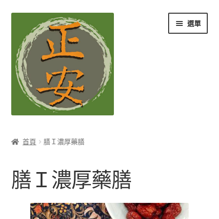
跳
跳
選單
至
至
導
主
覽
要
列
內
容
養生知識站
首頁
膳Ｉ濃厚藥膳
展
茶Ｉ草本養生茶
開
膳Ｉ濃厚藥膳
子
展
膳Ｉ養生藥膳
選
開
單
子
膳Ｉ清雅藥膳
選