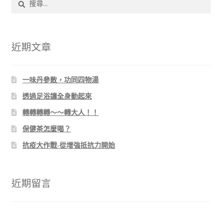
尋
關
鍵
字:
近期文章
一味丹參散，功同四物湯
透過足浴讓全身動起來
轉轉轉轉～～轉大人！！
保健茶怎麼喝？
抗疫大作戰-從增強抵抗力開始
近期留言