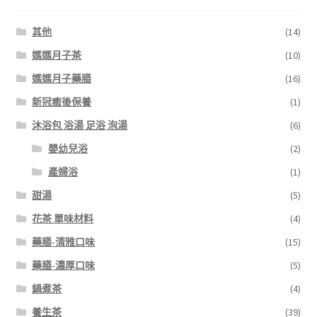
其他
(14)
媽媽月子茶
(10)
媽媽月子藥膳
(16)
新冠癒後保養
(1)
沐浴包 浴湯 足浴 泡湯
(6)
嬰幼兒浴
(2)
產婦浴
(1)
甜湯
(5)
花茶 單味材料
(4)
藥膳-清雅口味
(15)
藥膳-濃厚口味
(5)
鍋煮茶
(4)
養生茶
(39)