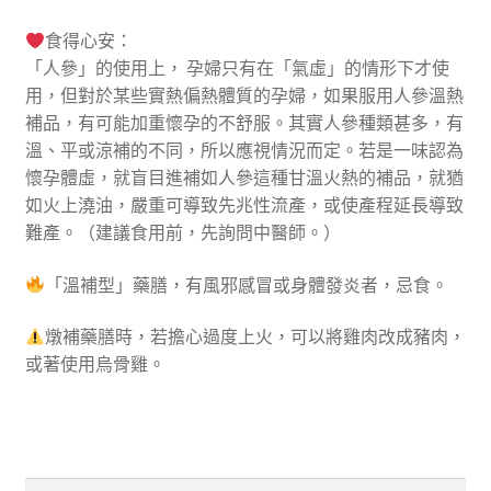
食得心安：
「人參」的使用上， 孕婦只有在「氣虛」的情形下才使
用，但對於某些實熱偏熱體質的孕婦，如果服用人參溫熱
補品，有可能加重懷孕的不舒服。其實人參種類甚多，有
溫、平或涼補的不同，所以應視情況而定。若是一味認為
懷孕體虛，就盲目進補如人參這種甘溫火熱的補品，就猶
如火上澆油，嚴重可導致先兆性流產，或使產程延長導致
難產。（建議食用前，先詢問中醫師。）
「溫補型」藥膳，有風邪感冒或身體發炎者，忌食。
燉補藥膳時，若擔心過度上火，可以將雞肉改成豬肉，
或著使用烏骨雞。
搜