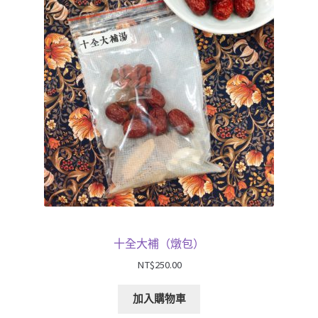
單
膳Ｉ濃厚藥膳
膳Ｉ養生甜湯
展
孕Ｉ月子系列
開
子
展
浴Ｉ沐浴包
選
開
單
子
香Ｉ香料廚房
選
單
全Ｉ養生總覽
十全大補（燉包）
我的帳號
NT$
250.00
購物車
加入購物車