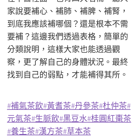
家說要補心、補肺、補脾、補腎，
到底我應該補哪個？還是根本不需
要補？這邊我們透過表格，簡單的
分類說明，這樣大家也能透過觀
察，更了解自己的身體狀況。最終
找到自己的弱點，才能補得其所。
#補氣茶飲
#黃耆茶
#丹參茶
#杜仲茶
#
元氣茶
#生脈飲
#黑豆水
#桂圓紅棗茶
#養生茶
#漢方茶
#草本茶