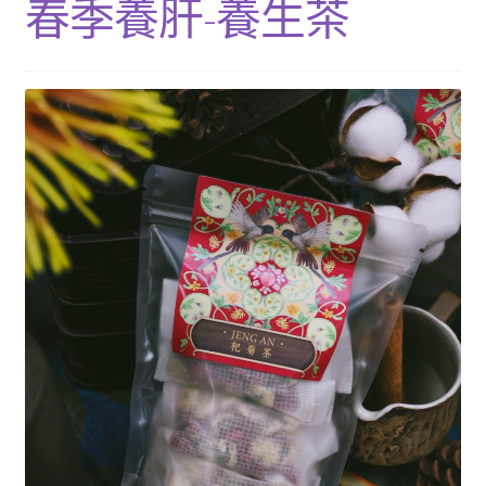
春季養肝-養生茶
單
子
展
浴Ｉ沐浴包
選
開
單
子
香Ｉ香料廚房
選
單
全Ｉ養生總覽
我的帳號
購物車
結帳頁面
關於我們