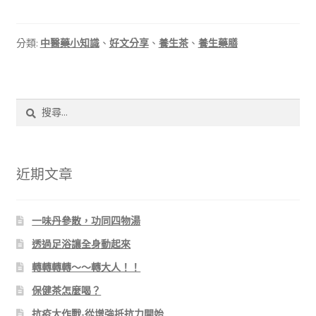
分類:
中醫藥小知識
、
好文分享
、
養生茶
、
養生藥膳
搜
尋
關
鍵
字:
近期文章
一味丹參散，功同四物湯
透過足浴讓全身動起來
轉轉轉轉～～轉大人！！
保健茶怎麼喝？
抗疫大作戰-從增強抵抗力開始