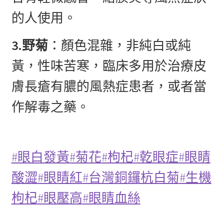
的人使用。
3.野菊
：顏色混雜，非純白或純
黃，性味苦寒，臨床多用於治療皮
膚長瘡有膿的風熱症患者，或者當
作解毒之藥。
#眼白發黃
#菊花
#枸杞
#乾眼症
#眼睛
酸澀
#眼睛紅
#台灣銅鑼杭白菊
#生機
枸杞
#眼壓高
#眼睛血絲