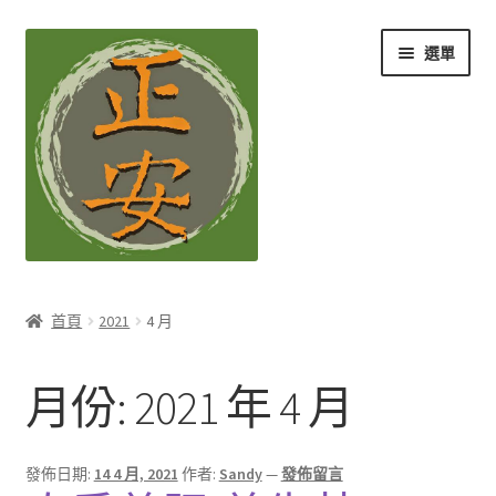
跳
跳
選單
至
至
導
主
覽
要
列
內
容
養生知識站
首頁
2021
4 月
展
茶Ｉ草本養生茶
開
月份:
2021 年 4 月
子
展
膳Ｉ養生藥膳
選
開
單
子
展
孕Ｉ月子系列
發佈日期:
14 4 月, 2021
作者:
Sandy
—
發佈留言
選
開