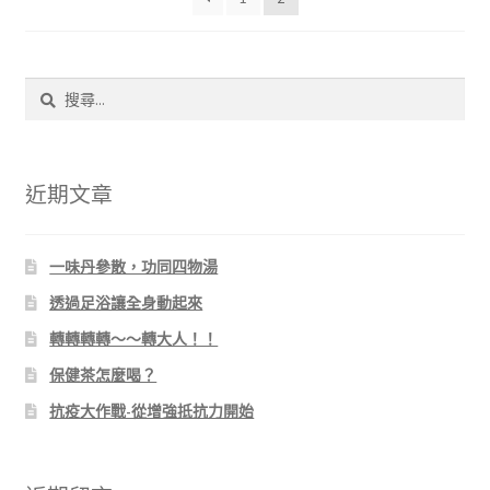
搜
尋
關
鍵
字:
近期文章
一味丹參散，功同四物湯
透過足浴讓全身動起來
轉轉轉轉～～轉大人！！
保健茶怎麼喝？
抗疫大作戰-從增強抵抗力開始