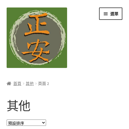
跳
跳
選單
至
至
導
主
覽
要
列
內
容
養生知識站
首頁
其他
頁面 2
展
茶Ｉ草本養生茶
開
其他
子
展
膳Ｉ養生藥膳
選
開
單
子
展
孕Ｉ月子系列
選
開