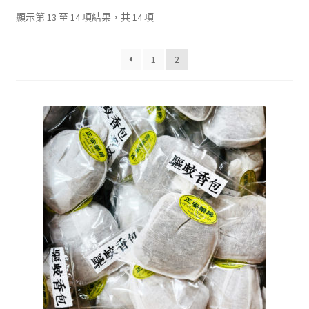
單
子
展
浴Ｉ沐浴包
顯示第 13 至 14 項結果，共 14 項
選
開
單
子
香Ｉ香料廚房
1
2
選
單
全Ｉ養生總覽
我的帳號
購物車
結帳頁面
關於我們