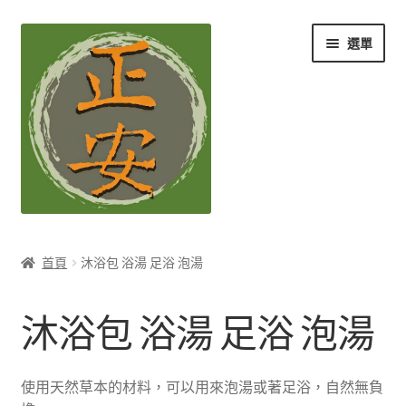
跳
跳
選單
至
至
導
主
覽
要
列
內
容
養生知識站
首頁
沐浴包 浴湯 足浴 泡湯
展
茶Ｉ草本養生茶
開
沐浴包 浴湯 足浴 泡湯
子
展
膳Ｉ養生藥膳
選
開
單
子
展
孕Ｉ月子系列
使用天然草本的材料，可以用來泡湯或著足浴，自然無負
選
開