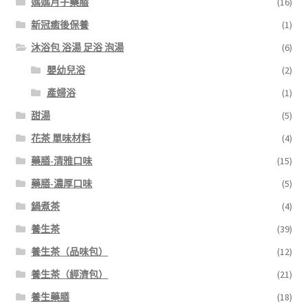
媽媽月子藥膳
(16)
新冠癒後保養
(1)
沐浴包 浴湯 足浴 泡湯
(6)
嬰幼兒浴
(2)
產婦浴
(1)
甜湯
(5)
花茶 單味材料
(4)
藥膳-清雅口味
(15)
藥膳-濃厚口味
(5)
鍋煮茶
(4)
養生茶
(39)
養生茶（品味包）
(12)
養生茶（經濟包）
(21)
養生藥膳
(18)