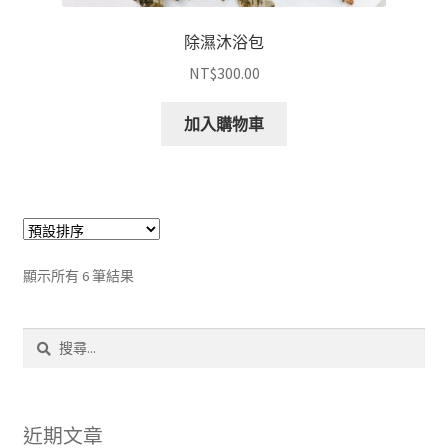
除濕沐浴包
NT$
300.00
加入購物車
顯示所有 6 筆結果
搜
尋
關
鍵
字:
近期文章