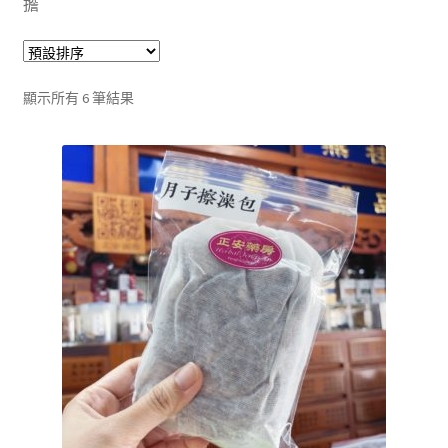
擔
單
子
展
浴Ｉ沐浴包
選
開
單
子
香Ｉ香料廚房
選
顯示所有 6 筆結果
單
全Ｉ養生總覽
我的帳號
購物車
結帳頁面
關於我們