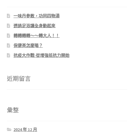
一味丹參散，功同四物湯
透過足浴讓全身動起來
轉轉轉轉～～轉大人！！
保健茶怎麼喝？
抗疫大作戰-從增強抵抗力開始
近期留言
彙整
2024 年 12 月