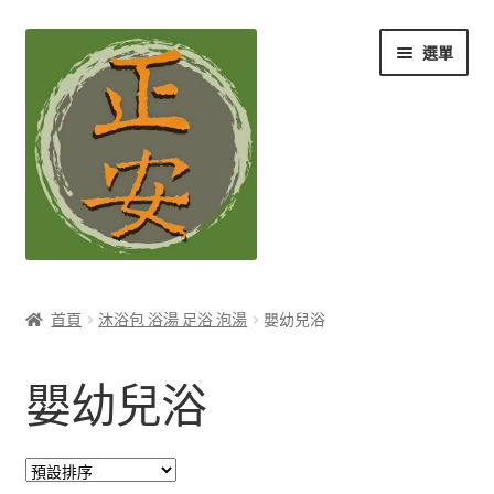
跳
跳
選單
至
至
導
主
覽
要
列
內
容
養生知識站
首頁
沐浴包 浴湯 足浴 泡湯
嬰幼兒浴
展
茶Ｉ草本養生茶
開
嬰幼兒浴
子
展
膳Ｉ養生藥膳
選
開
單
子
展
孕Ｉ月子系列
選
開