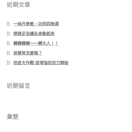
字:
近期文章
一味丹參散，功同四物湯
透過足浴讓全身動起來
轉轉轉轉～～轉大人！！
保健茶怎麼喝？
抗疫大作戰-從增強抵抗力開始
近期留言
彙整