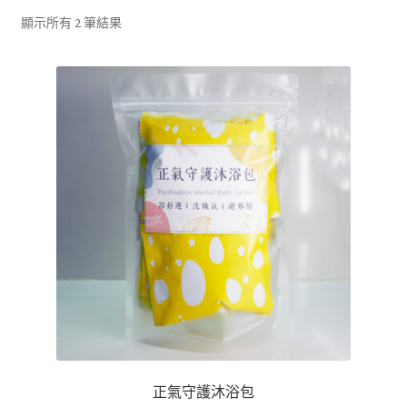
單
子
展
浴Ｉ沐浴包
顯示所有 2 筆結果
選
開
單
子
香Ｉ香料廚房
選
單
全Ｉ養生總覽
我的帳號
購物車
結帳頁面
關於我們
正氣守護沐浴包