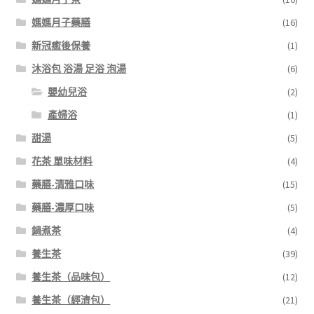
媽媽月子藥膳
(16)
新冠癒後保養
(1)
沐浴包 浴湯 足浴 泡湯
(6)
嬰幼兒浴
(2)
產婦浴
(1)
甜湯
(5)
花茶 單味材料
(4)
藥膳-清雅口味
(15)
藥膳-濃厚口味
(5)
鍋煮茶
(4)
養生茶
(39)
養生茶（品味包）
(12)
養生茶（經濟包）
(21)