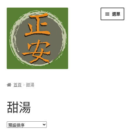
跳
跳
選單
至
至
導
主
覽
要
列
內
容
養生知識站
首頁
甜湯
展
茶Ｉ草本養生茶
開
甜湯
子
展
膳Ｉ養生藥膳
選
開
單
子
展
孕Ｉ月子系列
選
開