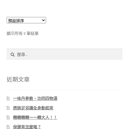
顯示所有 5 筆結果
搜
尋
關
鍵
字:
近期文章
一味丹參散，功同四物湯
透過足浴讓全身動起來
轉轉轉轉～～轉大人！！
保健茶怎麼喝？