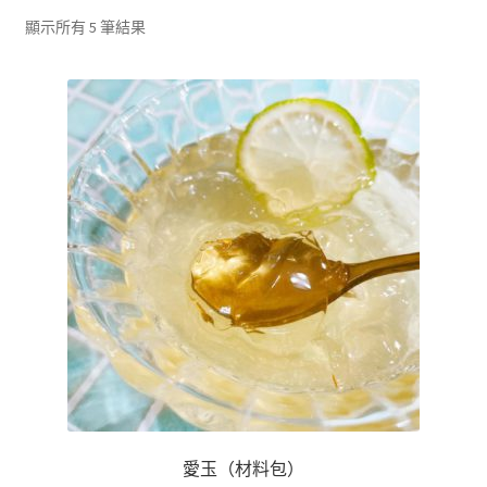
單
子
展
浴Ｉ沐浴包
顯示所有 5 筆結果
選
開
單
子
香Ｉ香料廚房
選
單
全Ｉ養生總覽
我的帳號
購物車
結帳頁面
關於我們
愛玉（材料包）