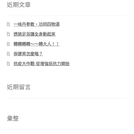
字:
近期文章
一味丹參散，功同四物湯
透過足浴讓全身動起來
轉轉轉轉～～轉大人！！
保健茶怎麼喝？
抗疫大作戰-從增強抵抗力開始
近期留言
彙整