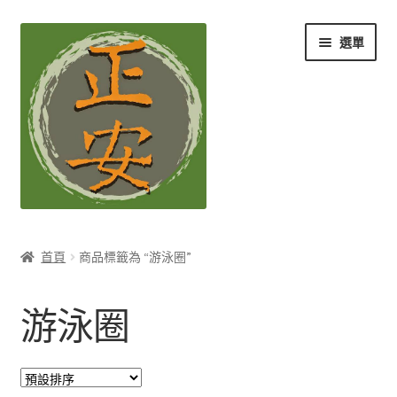
跳
跳
選單
至
至
導
主
覽
要
列
內
容
養生知識站
首頁
商品標籤為 “游泳圈”
展
茶Ｉ草本養生茶
開
游泳圈
子
展
膳Ｉ養生藥膳
選
開
單
子
展
孕Ｉ月子系列
選
開