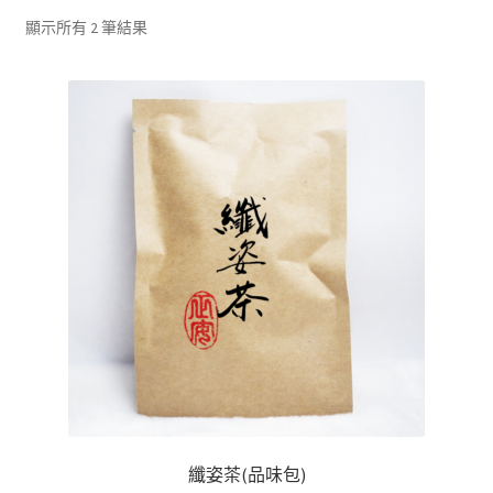
單
子
展
浴Ｉ沐浴包
顯示所有 2 筆結果
選
開
單
子
香Ｉ香料廚房
選
單
全Ｉ養生總覽
我的帳號
購物車
結帳頁面
關於我們
纖姿茶(品味包)