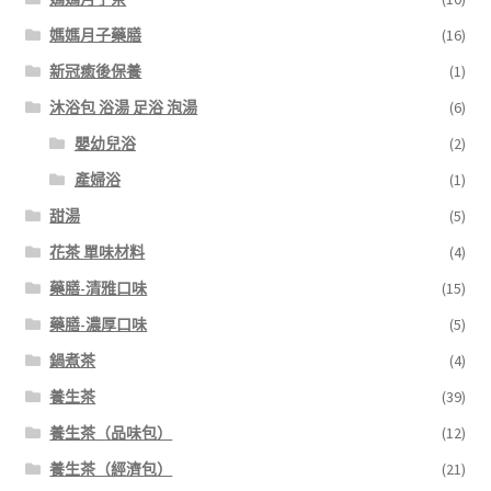
媽媽月子藥膳
(16)
新冠癒後保養
(1)
沐浴包 浴湯 足浴 泡湯
(6)
嬰幼兒浴
(2)
產婦浴
(1)
甜湯
(5)
花茶 單味材料
(4)
藥膳-清雅口味
(15)
藥膳-濃厚口味
(5)
鍋煮茶
(4)
養生茶
(39)
養生茶（品味包）
(12)
養生茶（經濟包）
(21)