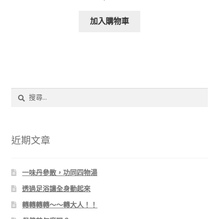
加入購物車
搜
尋
關
鍵
字:
近期文章
一味丹參散，功同四物湯
透過足浴讓全身動起來
轉轉轉轉～～轉大人！！