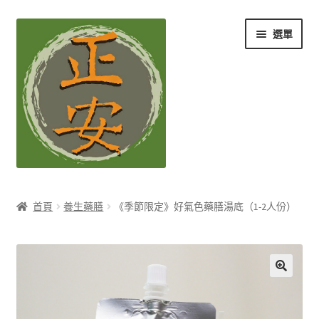
跳
跳
選單
至
至
導
主
覽
要
列
內
容
養生知識站
首頁
養生藥膳
《季節限定》好氣色藥膳湯底（1-2人份）
展
茶Ｉ草本養生茶
開
子
展
膳Ｉ養生藥膳
選
開
單
子
展
孕Ｉ月子系列
選
開