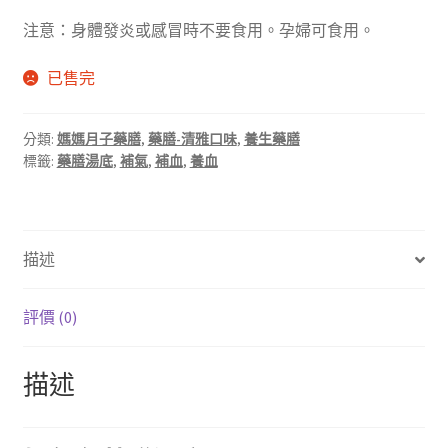
注意：身體發炎或感冒時不要食用。孕婦可食用。
已售完
分類:
媽媽月子藥膳
,
藥膳-清雅口味
,
養生藥膳
標籤:
藥膳湯底
,
補氣
,
補血
,
養血
描述
評價 (0)
描述