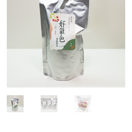
單
子
展
浴Ｉ沐浴包
選
開
單
子
香Ｉ香料廚房
選
單
全Ｉ養生總覽
我的帳號
購物車
結帳頁面
關於我們