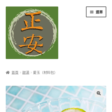
跳
跳
選單
至
至
導
主
覽
要
列
內
容
養生知識站
首頁
甜湯
愛玉（材料包）
展
茶Ｉ草本養生茶
開
子
展
膳Ｉ養生藥膳
選
開
單
子
展
孕Ｉ月子系列
選
開