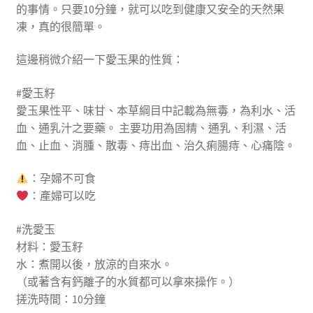
的事情。只要10分鐘，就可以吃到健康又安全的天然果
凍，真的很簡單。
這邊稍微介紹一下愛玉果的性質：
#愛玉籽
愛玉果性平、味甘、本草綱目中記載為無毒，為利水、活
血、通乳汁之要藥。 主要功用為固精、通乳、利濕、活
血、止血、消腫、散毒、痔出血、治久痢腸痔、心痛陰。
：孕婦不可食
：產婦可以吃
#洗愛玉
材料：愛玉籽
水：煮開以後，放涼的自來水。
（或著含有鈣離子的水質都可以拿來操作。）
搓洗時間：10分鐘