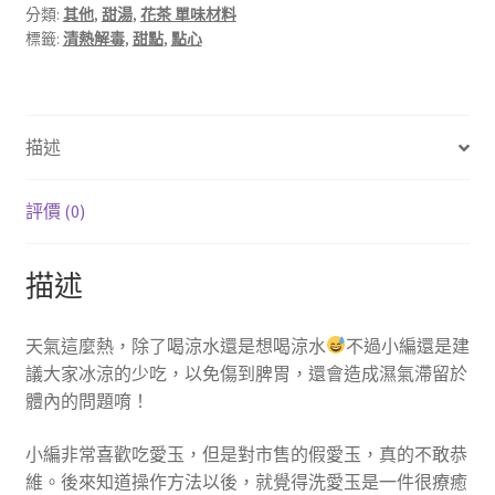
包）
分類:
其他
,
甜湯
,
花茶 單味材料
標籤:
清熱解毒
,
甜點
,
點心
數
量
描述
評價 (0)
描述
天氣這麼熱，除了喝涼水還是想喝涼水
不過小編還是建
議大家冰涼的少吃，以免傷到脾胃，還會造成濕氣滯留於
體內的問題唷！
小編非常喜歡吃愛玉，但是對市售的假愛玉，真的不敢恭
維。後來知道操作方法以後，就覺得洗愛玉是一件很療癒