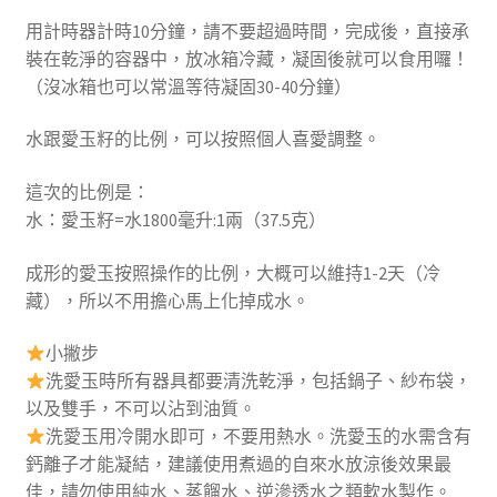
用計時器計時10分鐘，請不要超過時間，完成後，直接承
裝在乾淨的容器中，放冰箱冷藏，凝固後就可以食用囉！
（沒冰箱也可以常溫等待凝固30-40分鐘）
水跟愛玉籽的比例，可以按照個人喜愛調整。
這次的比例是：
水：愛玉籽=水1800毫升:1兩（37.5克）
成形的愛玉按照操作的比例，大概可以維持1-2天（冷
藏），所以不用擔心馬上化掉成水。
小撇步
洗愛玉時所有器具都要清洗乾淨，包括鍋子、紗布袋，
以及雙手，不可以沾到油質。
洗愛玉用冷開水即可，不要用熱水。洗愛玉的水需含有
鈣離子才能凝結，建議使用煮過的自來水放涼後效果最
佳，請勿使用純水、蒸餾水、逆滲透水之類軟水製作。