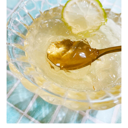
單
子
展
浴Ｉ沐浴包
選
開
單
子
香Ｉ香料廚房
選
單
全Ｉ養生總覽
我的帳號
購物車
結帳頁面
關於我們