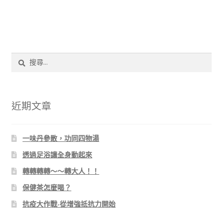
搜
尋
關
鍵
字:
近期文章
一味丹參散，功同四物湯
透過足浴讓全身動起來
轉轉轉轉～～轉大人！！
保健茶怎麼喝？
抗疫大作戰-從增強抵抗力開始