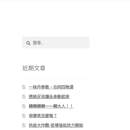
搜
尋
關
鍵
字:
近期文章
一味丹參散，功同四物湯
透過足浴讓全身動起來
轉轉轉轉～～轉大人！！
保健茶怎麼喝？
抗疫大作戰-從增強抵抗力開始