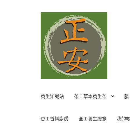
跳
跳
至
至
導
主
覽
要
列
內
容
養生知識站
茶Ｉ草本養生茶
膳
香Ｉ香料廚房
全Ｉ養生總覽
我的