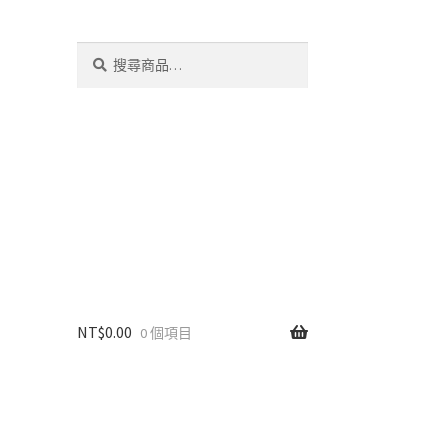
搜
搜
尋
尋
關
鍵
字:
NT$
0.00
0 個項目