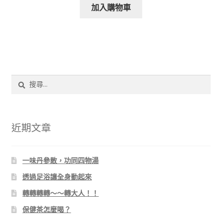
加入購物車
搜
尋
關
鍵
字:
近期文章
一味丹參散，功同四物湯
透過足浴讓全身動起來
轉轉轉轉～～轉大人！！
保健茶怎麼喝？