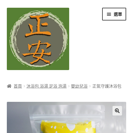
跳
跳
選單
至
至
導
主
覽
要
列
內
容
養生知識站
首頁
沐浴包 浴湯 足浴 泡湯
嬰幼兒浴
正氣守護沐浴包
展
茶Ｉ草本養生茶
開
子
展
膳Ｉ養生藥膳
選
開
單
子
展
孕Ｉ月子系列
選
開