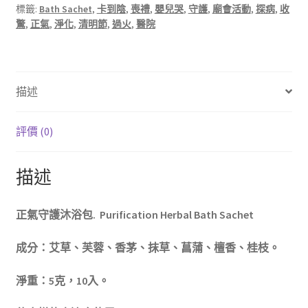
標籤:
Bath Sachet
,
卡到陰
,
喪禮
,
嬰兒哭
,
守護
,
廟會活動
,
探病
,
收
浴
驚
,
正氣
,
淨化
,
清明節
,
過火
,
醫院
包
數
量
描述
評價 (0)
描述
正氣守護沐浴包.
Purification Herbal Bath Sachet
成分：艾草、芙蓉、香茅、抹草、菖蒲、檀香、桂枝。
淨重：5克，10入。