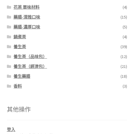
花茶 單味材料
(4)
藥膳-清雅口味
(15)
藥膳-濃厚口味
(5)
鍋煮茶
(4)
養生茶
(39)
養生茶（品味包）
(12)
養生茶（經濟包）
(21)
養生藥膳
(18)
香料
(3)
其他操作
登入