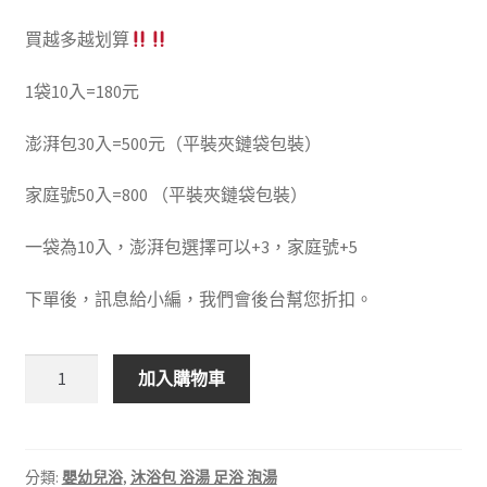
買越多越划算
1袋10入=180元
澎湃包30入=500元（平裝夾鏈袋包裝）
家庭號50入=800 （平裝夾鏈袋包裝）
一袋為10入，澎湃包選擇可以+3，家庭號+5
下單後，訊息給小編，我們會後台幫您折扣。
正
加入購物車
氣
守
護
沐
分類:
嬰幼兒浴
,
沐浴包 浴湯 足浴 泡湯