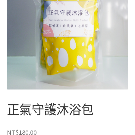
單
子
展
浴Ｉ沐浴包
選
開
單
子
香Ｉ香料廚房
選
單
全Ｉ養生總覽
我的帳號
購物車
結帳頁面
關於我們
正氣守護沐浴包
NT$
180.00