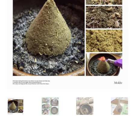
單
子
展
浴Ｉ沐浴包
選
開
單
子
香Ｉ香料廚房
選
單
全Ｉ養生總覽
我的帳號
購物車
結帳頁面
關於我們