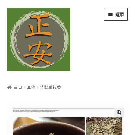
跳
跳
選單
至
至
導
主
覽
要
列
內
容
養生知識站
首頁
其他
特製熏蚊香
展
茶Ｉ草本養生茶
開
子
展
膳Ｉ養生藥膳
選
開
單
子
展
孕Ｉ月子系列
選
開