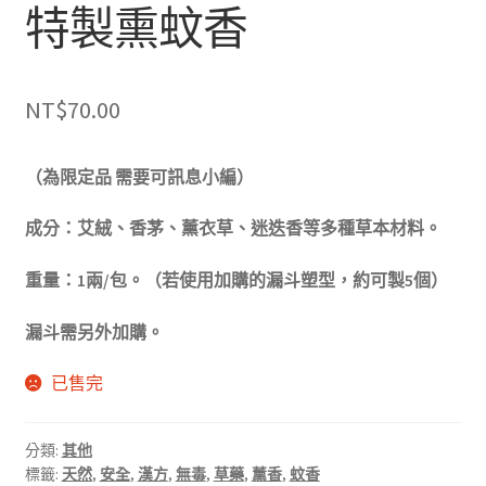
特製熏蚊香
NT$
70.00
（為限定品 需要可訊息小編）
成分：艾絨、香茅、薰衣草、迷迭香等多種草本材料。
重量：1兩/包。（若使用加購的漏斗塑型，約可製5個）
漏斗需另外加購。
已售完
分類:
其他
標籤:
天然
,
安全
,
漢方
,
無毒
,
草藥
,
薰香
,
蚊香