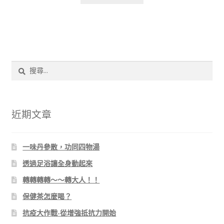
搜
尋
關
鍵
字:
近期文章
一味丹參散，功同四物湯
透過足浴讓全身動起來
轉轉轉轉～～轉大人！！
保健茶怎麼喝？
抗疫大作戰-從增強抵抗力開始