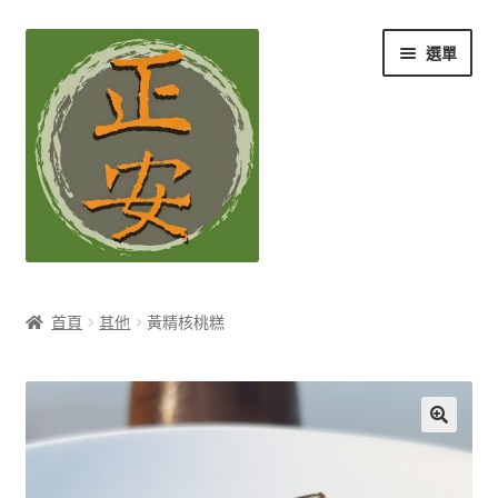
跳
跳
選單
至
至
導
主
覽
要
列
內
容
養生知識站
首頁
其他
黃精核桃糕
展
茶Ｉ草本養生茶
開
子
展
膳Ｉ養生藥膳
選
開
單
子
展
孕Ｉ月子系列
選
開