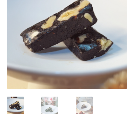
單
子
展
浴Ｉ沐浴包
選
開
單
子
香Ｉ香料廚房
選
單
全Ｉ養生總覽
我的帳號
購物車
結帳頁面
關於我們