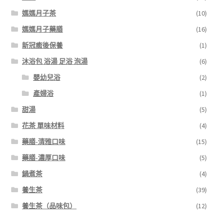
媽媽月子茶
(10)
媽媽月子藥膳
(16)
新冠癒後保養
(1)
沐浴包 浴湯 足浴 泡湯
(6)
嬰幼兒浴
(2)
產婦浴
(1)
甜湯
(5)
花茶 單味材料
(4)
藥膳-清雅口味
(15)
藥膳-濃厚口味
(5)
鍋煮茶
(4)
養生茶
(39)
養生茶（品味包）
(12)