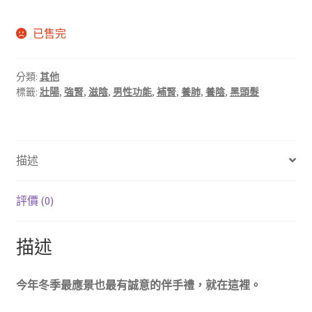
已售完
分類:
其他
標籤:
壯陽
,
強腎
,
滋陰
,
男性功能
,
補腎
,
養肺
,
養陰
,
黑頭髮
描述
評價 (0)
描述
今年冬季最應景也最有誠意的伴手禮，就在這裡。