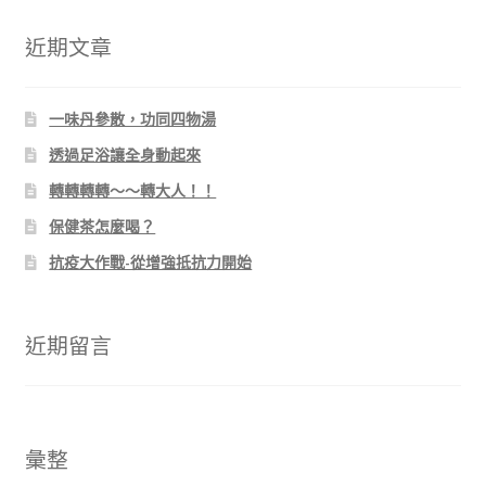
鍵
字:
近期文章
一味丹參散，功同四物湯
透過足浴讓全身動起來
轉轉轉轉～～轉大人！！
保健茶怎麼喝？
抗疫大作戰-從增強抵抗力開始
近期留言
彙整