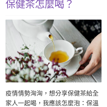
保健茶怎麼喝？
單
子
展
浴Ｉ沐浴包
選
開
單
子
香Ｉ香料廚房
選
單
全Ｉ養生總覽
我的帳號
購物車
結帳頁面
關於我們
疫情情勢洶洶，想分享保健茶給全
家人一起喝，我應該怎麼泡：保溫