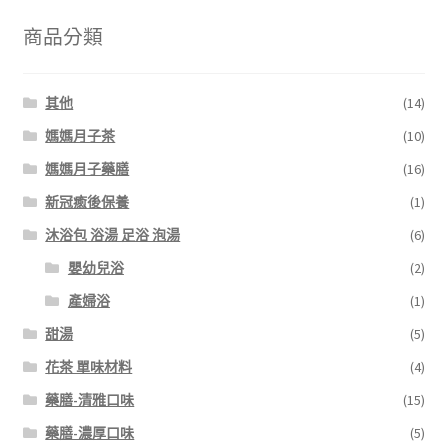
商品分類
其他
(14)
媽媽月子茶
(10)
媽媽月子藥膳
(16)
新冠癒後保養
(1)
沐浴包 浴湯 足浴 泡湯
(6)
嬰幼兒浴
(2)
產婦浴
(1)
甜湯
(5)
花茶 單味材料
(4)
藥膳-清雅口味
(15)
藥膳-濃厚口味
(5)