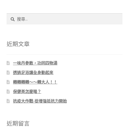
搜
尋
關
鍵
字:
近期文章
一味丹參散，功同四物湯
透過足浴讓全身動起來
轉轉轉轉～～轉大人！！
保健茶怎麼喝？
抗疫大作戰-從增強抵抗力開始
近期留言