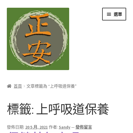
跳
跳
選單
至
至
導
主
覽
要
列
內
容
養生知識站
首頁
文章標籤為 “上呼吸道保養”
展
茶Ｉ草本養生茶
開
標籤:
上呼吸道保養
子
展
膳Ｉ養生藥膳
選
開
單
子
展
孕Ｉ月子系列
發佈日期:
20 5 月, 2021
作者:
Sandy
—
發佈留言
選
開