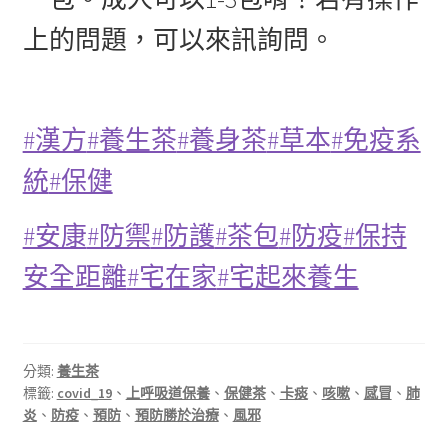
上的問題，可以來訊詢問。
#漢方
#養生茶
#養身茶
#草本
#免疫系
統
#保健
#安康
#防禦
#防護
#茶包
#防疫
#保持
安全距離
#宅在家
#宅起來養生
分類:
養生茶
標籤:
covid_19
、
上呼吸道保養
、
保健茶
、
卡痰
、
咳嗽
、
感冒
、
肺
炎
、
防疫
、
預防
、
預防勝於治療
、
風邪