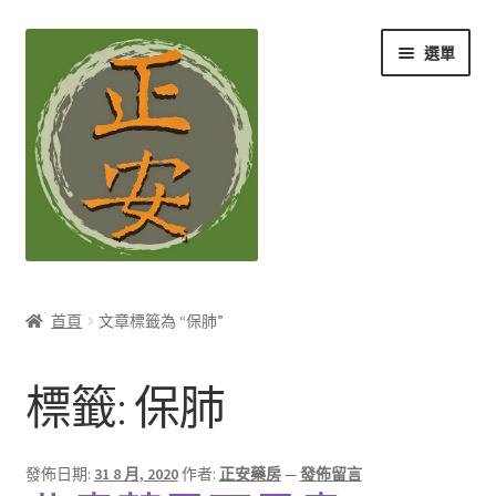
跳
跳
選單
至
至
導
主
覽
要
列
內
容
養生知識站
首頁
文章標籤為 “保肺”
展
茶Ｉ草本養生茶
開
標籤:
保肺
子
展
膳Ｉ養生藥膳
選
開
單
子
展
孕Ｉ月子系列
發佈日期:
31 8 月, 2020
作者:
正安藥房
—
發佈留言
選
開