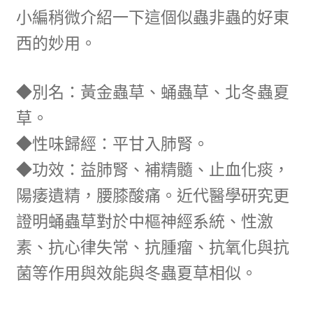
小編稍微介紹一下這個似蟲非蟲的好東
西的妙用。
◆別名：黃金蟲草、蛹蟲草、北冬蟲夏
草。
◆性味歸經：平甘入肺腎。
◆功效：益肺腎、補精髓、止血化痰，
陽痿遺精，腰膝酸痛。近代醫學研究更
證明蛹蟲草對於中樞神經系統、性激
素、抗心律失常、抗腫瘤、抗氧化與抗
菌等作用與效能與冬蟲夏草相似。