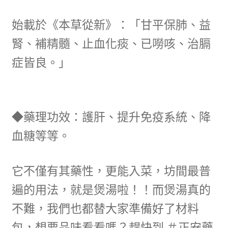
始載於《本草從新》：「甘平保肺、益
腎、補精髓、止血化痰、已嘮咳、治膈
症皆良。」
◆藥理功效：護肝、提升免疫系統、降
血糖等等。
它不僅有其藥性，更能入菜，坊間最普
遍的用法，就是煲湯啦！！而煲湯真的
不難，我們也都替大家準備好了材料
包，想要品味看看嗎？趕快到 ＃正安藥