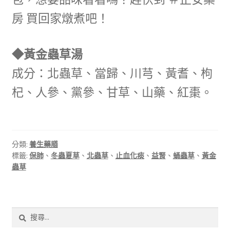
房 買回家燉煮吧！
◆黃金蟲草湯
成分：北蟲草、當歸、川芎、黃耆、枸
杞、人參、黨參、甘草、山藥、紅棗。
分類:
養生藥膳
標籤:
保肺
、
冬蟲夏草
、
北蟲草
、
止血化痰
、
益腎
、
蛹蟲草
、
黃金
蟲草
搜
尋