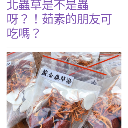
北蟲草是不是蟲
單
子
展
浴Ｉ沐浴包
選
開
呀？！茹素的朋友可
單
子
香Ｉ香料廚房
選
吃嗎？
單
全Ｉ養生總覽
我的帳號
購物車
結帳頁面
關於我們