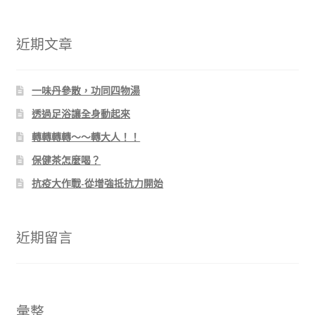
關
鍵
字:
近期文章
一味丹參散，功同四物湯
透過足浴讓全身動起來
轉轉轉轉～～轉大人！！
保健茶怎麼喝？
抗疫大作戰-從增強抵抗力開始
近期留言
彙整