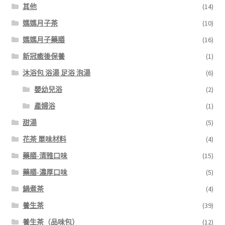
其他
(14)
媽媽月子茶
(10)
媽媽月子藥膳
(16)
新冠癒後保養
(1)
沐浴包 浴湯 足浴 泡湯
(6)
嬰幼兒浴
(2)
產婦浴
(1)
甜湯
(5)
花茶 單味材料
(4)
藥膳-清雅口味
(15)
藥膳-濃厚口味
(5)
鍋煮茶
(4)
養生茶
(39)
養生茶（品味包）
(12)