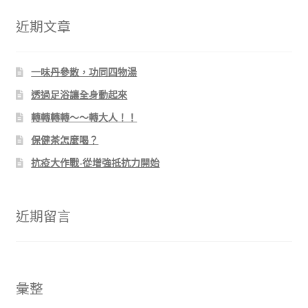
鍵
字:
近期文章
一味丹參散，功同四物湯
透過足浴讓全身動起來
轉轉轉轉～～轉大人！！
保健茶怎麼喝？
抗疫大作戰-從增強抵抗力開始
近期留言
彙整