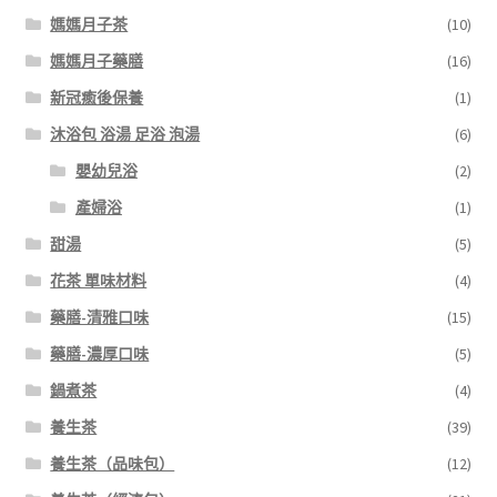
媽媽月子茶
(10)
媽媽月子藥膳
(16)
新冠癒後保養
(1)
沐浴包 浴湯 足浴 泡湯
(6)
嬰幼兒浴
(2)
產婦浴
(1)
甜湯
(5)
花茶 單味材料
(4)
藥膳-清雅口味
(15)
藥膳-濃厚口味
(5)
鍋煮茶
(4)
養生茶
(39)
養生茶（品味包）
(12)