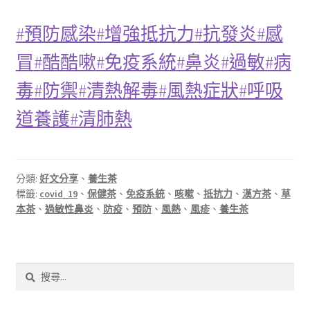
#預防感染
#增強抵抗力
#抗發炎
#感
冒
#酷酷嗽
#免疫系統
#鼻炎
#過敏
#病
毒
#防禦
#清熱解毒
#風熱症狀
#呼吸
道養護
#清肺熱
分類:
好文分享
、
養生茶
標籤:
covid_19
、
保健茶
、
免疫系統
、
咳嗽
、
抵抗力
、
漢方茶
、
草
本茶
、
過敏性鼻炎
、
防疫
、
預防
、
風熱
、
風疹
、
養生茶
搜
尋
關