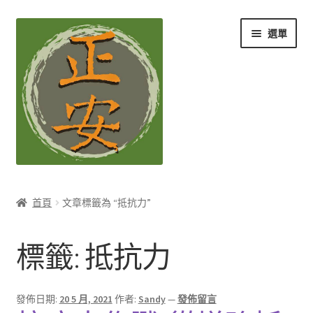
跳
跳
選單
至
至
導
主
覽
要
列
內
容
養生知識站
首頁
文章標籤為 “抵抗力”
展
茶Ｉ草本養生茶
開
標籤:
抵抗力
子
展
膳Ｉ養生藥膳
選
開
單
子
展
孕Ｉ月子系列
發佈日期:
20 5 月, 2021
作者:
Sandy
—
發佈留言
選
開