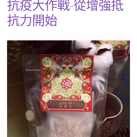
抗疫大作戰-從增強抵
單
子
展
浴Ｉ沐浴包
選
開
抗力開始
單
子
香Ｉ香料廚房
選
單
全Ｉ養生總覽
我的帳號
購物車
結帳頁面
關於我們