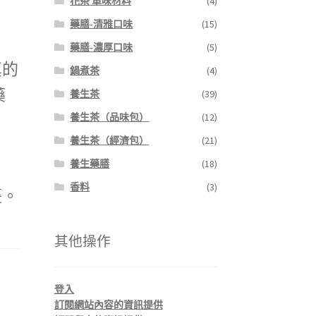
花茶 單味材料
(4)
藥膳-清雅口味
(15)
藥膳-濃厚口味
(5)
真的
鍋煮茶
(4)
藥
養生茶
(39)
養生茶（品味包）
(12)
養生茶（經濟包）
(21)
養生藥膳
(18)
香料
(3)
棗。
其他操作
登入
訂閱網站內容的資訊提供