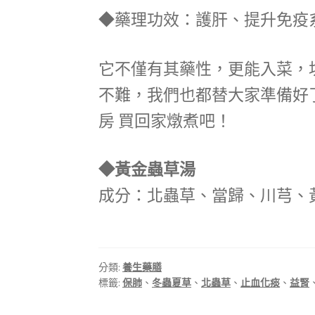
◆藥理功效：護肝、提升免疫
它不僅有其藥性，更能入菜，
不難，我們也都替大家準備好
房 買回家燉煮吧！
◆黃金蟲草湯
成分：北蟲草、當歸、川芎、
分類:
養生藥膳
標籤:
保肺
、
冬蟲夏草
、
北蟲草
、
止血化痰
、
益腎