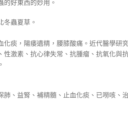
蟲的好東西的妙用。
北冬蟲夏草。
血化痰，陽痿遺精，腰膝酸痛。近代醫學研
、性激素、抗心律失常、抗腫瘤、抗氧化與
。
保肺、益腎、補精髓、止血化痰、已嘮咳、