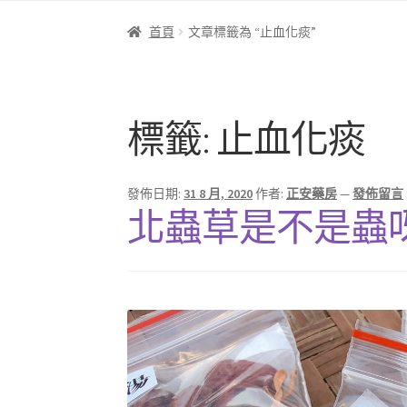
首頁
文章標籤為 “止血化痰”
標籤:
止血化痰
發佈日期:
31 8 月, 2020
作者:
正安藥房
—
發佈留言
北蟲草是不是蟲