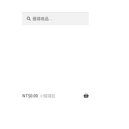
搜
搜
尋
尋
關
鍵
字:
NT$
0.00
0 個項目