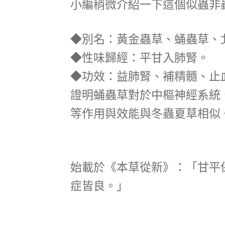
小編稍微介紹一下這個似蟲非
◆別名：黃金蟲草、蛹蟲草、
◆性味歸經：平甘入肺腎。
◆功效：益肺腎、補精髓、止
證明蛹蟲草對於中樞神經系統
等作用與效能與冬蟲夏草相似
始載於《本草從新》：「甘平
症皆良。」