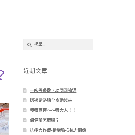
搜
尋
關
鍵
字:
近期文章
？
一味丹參散，功同四物湯
透過足浴讓全身動起來
轉轉轉轉～～轉大人！！
保健茶怎麼喝？
抗疫大作戰-從增強抵抗力開始