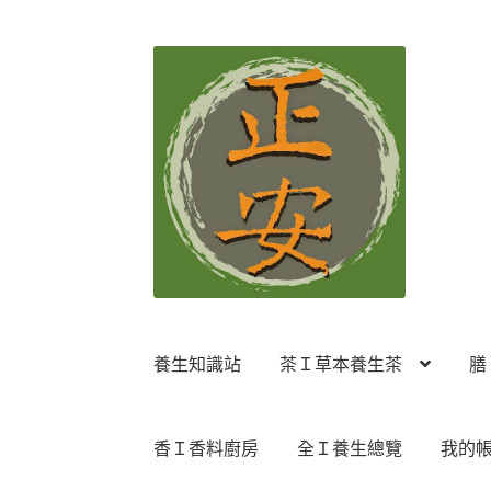
跳
跳
至
至
導
主
覽
要
列
內
容
養生知識站
茶Ｉ草本養生茶
膳
香Ｉ香料廚房
全Ｉ養生總覽
我的