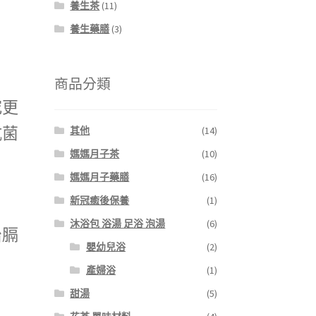
養生茶
(11)
養生藥膳
(3)
商品分類
究更
抗菌
其他
(14)
媽媽月子茶
(10)
媽媽月子藥膳
(16)
新冠癒後保養
(1)
沐浴包 浴湯 足浴 泡湯
(6)
治膈
嬰幼兒浴
(2)
產婦浴
(1)
甜湯
(5)