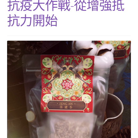
抗疫大作戰-從增強抵
單
子
展
浴Ｉ沐浴包
選
開
抗力開始
單
子
香Ｉ香料廚房
選
單
全Ｉ養生總覽
我的帳號
購物車
結帳頁面
關於我們