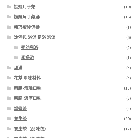
媽媽月子茶
(10)
媽媽月子藥膳
(16)
新冠癒後保養
(1)
沐浴包 浴湯 足浴 泡湯
(6)
嬰幼兒浴
(2)
產婦浴
(1)
甜湯
(5)
花茶 單味材料
(4)
藥膳-清雅口味
(15)
藥膳-濃厚口味
(5)
鍋煮茶
(4)
養生茶
(39)
養生茶（品味包）
(12)