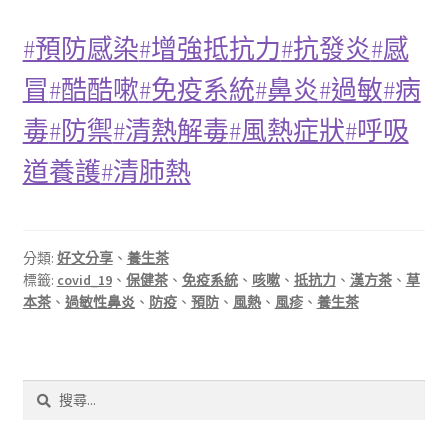
#預防感染
#增強抵抗力
#抗發炎
#感
冒
#酷酷嗽
#免疫系統
#鼻炎
#過敏
#病
毒
#防禦
#清熱解毒
#風熱症狀
#呼吸
道養護
#清肺熱
分類:
好文分享
、
養生茶
標籤:
covid_19
、
保健茶
、
免疫系統
、
咳嗽
、
抵抗力
、
漢方茶
、
草
本茶
、
過敏性鼻炎
、
防疫
、
預防
、
風熱
、
風疹
、
養生茶
搜
尋
關