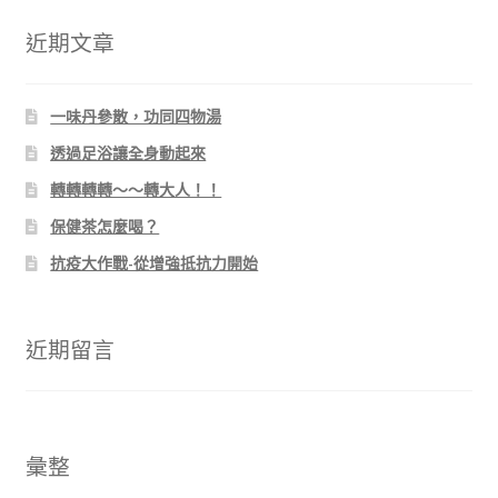
鍵
字:
近期文章
一味丹參散，功同四物湯
透過足浴讓全身動起來
轉轉轉轉～～轉大人！！
保健茶怎麼喝？
抗疫大作戰-從增強抵抗力開始
近期留言
彙整