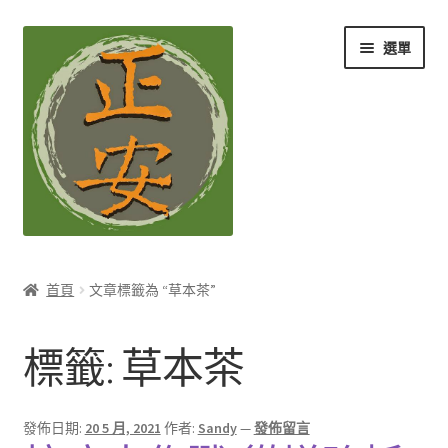
跳
跳
選單
至
至
導
主
覽
要
列
內
容
養生知識站
首頁
文章標籤為 “草本茶”
展
茶Ｉ草本養生茶
開
標籤:
草本茶
子
展
膳Ｉ養生藥膳
選
開
單
子
展
孕Ｉ月子系列
發佈日期:
20 5 月, 2021
作者:
Sandy
—
發佈留言
選
開