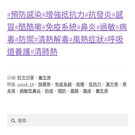
#預防感染
#增強抵抗力
#抗發炎
#感
冒
#酷酷嗽
#免疫系統
#鼻炎
#過敏
#病
毒
#防禦
#清熱解毒
#風熱症狀
#呼吸
道養護
#清肺熱
分類:
好文分享
、
養生茶
標籤:
covid_19
、
保健茶
、
免疫系統
、
咳嗽
、
抵抗力
、
漢方茶
、
草
本茶
、
過敏性鼻炎
、
防疫
、
預防
、
風熱
、
風疹
、
養生茶
搜
尋
關