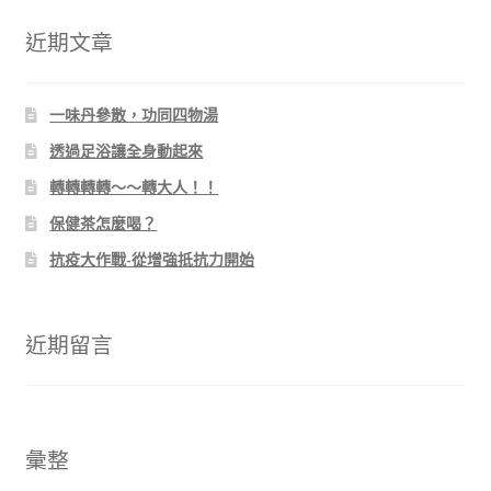
鍵
字:
近期文章
一味丹參散，功同四物湯
透過足浴讓全身動起來
轉轉轉轉～～轉大人！！
保健茶怎麼喝？
抗疫大作戰-從增強抵抗力開始
近期留言
彙整