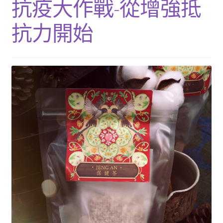
抗疫大作戰-從增強抵
單
子
展
浴Ｉ沐浴包
選
開
抗力開始
單
子
香Ｉ香料廚房
選
單
全Ｉ養生總覽
我的帳號
購物車
結帳頁面
關於我們