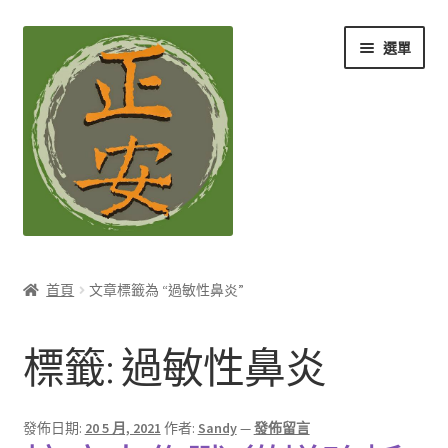
跳
跳
選單
至
至
導
主
覽
要
列
內
容
養生知識站
首頁
文章標籤為 “過敏性鼻炎”
展
茶Ｉ草本養生茶
開
標籤:
過敏性鼻炎
子
展
膳Ｉ養生藥膳
選
開
單
子
展
孕Ｉ月子系列
發佈日期:
20 5 月, 2021
作者:
Sandy
—
發佈留言
選
開