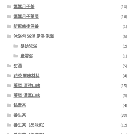
媽媽月子茶
(10)
媽媽月子藥膳
(16)
新冠癒後保養
(1)
沐浴包 浴湯 足浴 泡湯
(6)
嬰幼兒浴
(2)
產婦浴
(1)
甜湯
(5)
花茶 單味材料
(4)
藥膳-清雅口味
(15)
藥膳-濃厚口味
(5)
鍋煮茶
(4)
養生茶
(39)
養生茶（品味包）
(12)