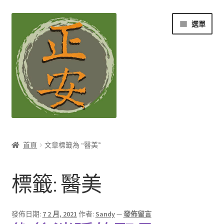
跳
跳
選單
至
至
導
主
覽
要
列
內
容
養生知識站
首頁
文章標籤為 “醫美”
展
茶Ｉ草本養生茶
開
標籤:
醫美
子
展
膳Ｉ養生藥膳
選
開
單
子
展
孕Ｉ月子系列
發佈日期:
7 2 月, 2021
作者:
Sandy
—
發佈留言
選
開