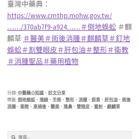
臺灣中藥典：
https://www.cmthp.mohw.gov.tw/
……/370ab7f9-a924……
＃倒地蜈蚣
＃麒
麟草
＃醫美
＃術後消腫
＃麒麟草
＃釘地
蜈蚣
＃割雙眼皮
＃肝包油
＃整形
＃衛教
＃消腫聖品
＃藥用植物
分類:
中醫藥小知識
、
好文分享
標籤:
倒地蜈蚣
、
埋線
、
手術
、
整形
、
消腫
、
瘀青
、
肝包油
、
術後
消腫
、
衛教
、
車禍後
、
醫美
、
隆鼻
、
雙眼皮
、
雷射
、
麒麟草
搜