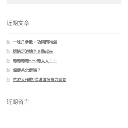
尋
關
鍵
字:
近期文章
一味丹參散，功同四物湯
透過足浴讓全身動起來
轉轉轉轉～～轉大人！！
保健茶怎麼喝？
抗疫大作戰-從增強抵抗力開始
近期留言