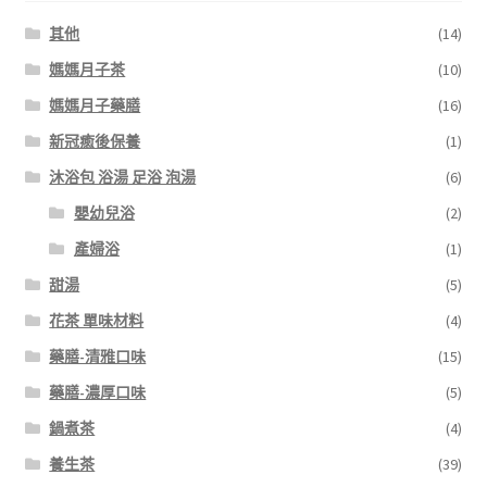
其他
(14)
媽媽月子茶
(10)
媽媽月子藥膳
(16)
新冠癒後保養
(1)
沐浴包 浴湯 足浴 泡湯
(6)
嬰幼兒浴
(2)
產婦浴
(1)
甜湯
(5)
花茶 單味材料
(4)
藥膳-清雅口味
(15)
藥膳-濃厚口味
(5)
鍋煮茶
(4)
養生茶
(39)