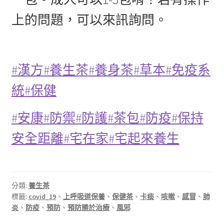
上的問題，可以來訊詢問。
#漢方
#養生茶
#養身茶
#草本
#免疫系
統
#保健
#安康
#防禦
#防護
#茶包
#防疫
#保持
安全距離
#宅在家
#宅起來養生
分類:
養生茶
標籤:
covid_19
、
上呼吸道保養
、
保健茶
、
卡痰
、
咳嗽
、
感冒
、
肺
炎
、
防疫
、
預防
、
預防勝於治療
、
風邪