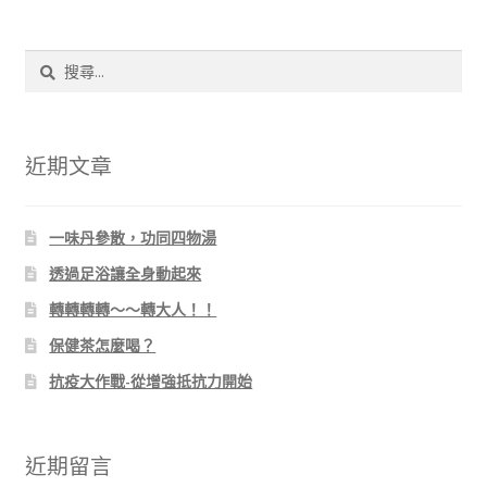
搜
尋
關
鍵
字:
近期文章
一味丹參散，功同四物湯
透過足浴讓全身動起來
轉轉轉轉～～轉大人！！
保健茶怎麼喝？
抗疫大作戰-從增強抵抗力開始
近期留言