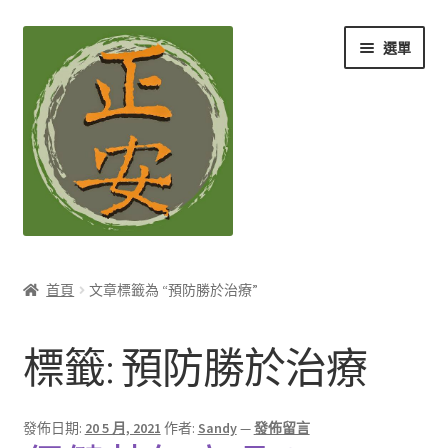
跳
跳
選單
至
至
導
主
覽
要
列
內
容
養生知識站
首頁
文章標籤為 “預防勝於治療”
展
茶Ｉ草本養生茶
開
標籤:
預防勝於治療
子
展
膳Ｉ養生藥膳
選
開
單
子
展
孕Ｉ月子系列
發佈日期:
20 5 月, 2021
作者:
Sandy
—
發佈留言
選
開