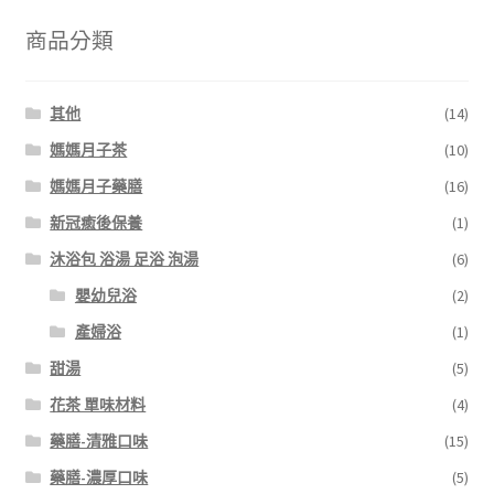
商品分類
其他
(14)
媽媽月子茶
(10)
媽媽月子藥膳
(16)
新冠癒後保養
(1)
沐浴包 浴湯 足浴 泡湯
(6)
嬰幼兒浴
(2)
產婦浴
(1)
甜湯
(5)
花茶 單味材料
(4)
藥膳-清雅口味
(15)
藥膳-濃厚口味
(5)