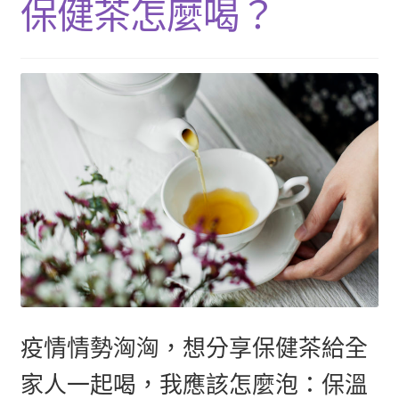
保健茶怎麼喝？
單
子
展
浴Ｉ沐浴包
選
開
單
子
香Ｉ香料廚房
選
單
全Ｉ養生總覽
我的帳號
購物車
結帳頁面
關於我們
疫情情勢洶洶，想分享保健茶給全
家人一起喝，我應該怎麼泡：保溫