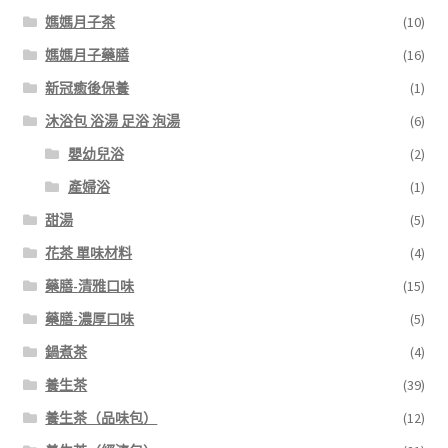
媽媽月子茶
(10)
媽媽月子藥膳
(16)
新冠癒後保養
(1)
沐浴包 浴湯 足浴 泡湯
(6)
嬰幼兒浴
(2)
產婦浴
(1)
甜湯
(5)
花茶 單味材料
(4)
藥膳-清雅口味
(15)
藥膳-濃厚口味
(5)
鍋煮茶
(4)
養生茶
(39)
養生茶（品味包）
(12)