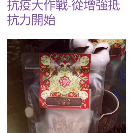
抗疫大作戰-從增強抵
單
子
展
浴Ｉ沐浴包
選
開
抗力開始
單
子
香Ｉ香料廚房
選
單
全Ｉ養生總覽
我的帳號
購物車
結帳頁面
關於我們