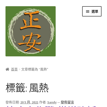
跳
跳
選單
至
至
導
主
覽
要
列
內
容
養生知識站
首頁
文章標籤為 “風熱”
展
茶Ｉ草本養生茶
開
標籤:
風熱
子
展
膳Ｉ養生藥膳
選
開
單
子
展
孕Ｉ月子系列
發佈日期:
20 5 月, 2021
作者:
Sandy
—
發佈留言
選
開