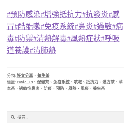
#預防感染
#增強抵抗力
#抗發炎
#感
冒
#酷酷嗽
#免疫系統
#鼻炎
#過敏
#病
毒
#防禦
#清熱解毒
#風熱症狀
#呼吸
道養護
#清肺熱
分類:
好文分享
、
養生茶
標籤:
covid_19
、
保健茶
、
免疫系統
、
咳嗽
、
抵抗力
、
漢方茶
、
草
本茶
、
過敏性鼻炎
、
防疫
、
預防
、
風熱
、
風疹
、
養生茶
搜
尋
關