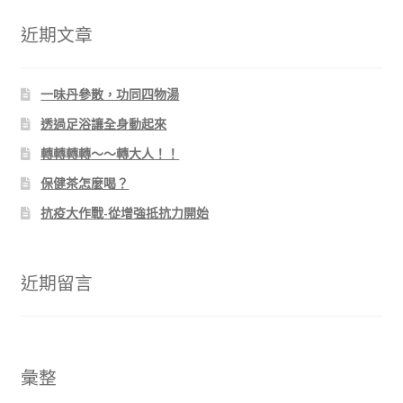
鍵
字:
近期文章
一味丹參散，功同四物湯
透過足浴讓全身動起來
轉轉轉轉～～轉大人！！
保健茶怎麼喝？
抗疫大作戰-從增強抵抗力開始
近期留言
彙整