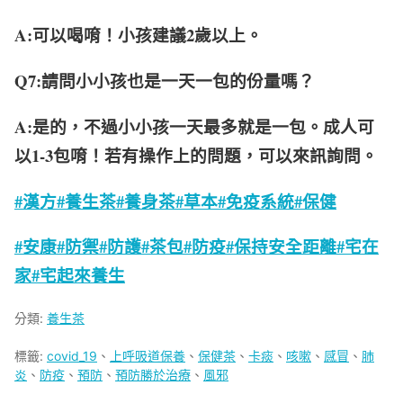
A:可以喝唷！小孩建議2歲以上。
Q7:請問小小孩也是一天一包的份量嗎？
A:是的，不過小小孩一天最多就是一包。成人可
以1-3包唷！若有操作上的問題，可以來訊詢問。
#漢方
#養生茶
#養身茶
#草本
#免疫系統
#保健
#安康
#防禦
#防護
#茶包
#防疫
#保持安全距離
#宅在
家
#宅起來養生
分類:
養生茶
標籤:
covid_19
、
上呼吸道保養
、
保健茶
、
卡痰
、
咳嗽
、
感冒
、
肺
炎
、
防疫
、
預防
、
預防勝於治療
、
風邪