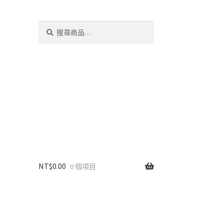
搜
搜
尋
尋
關
鍵
字:
NT$
0.00
0 個項目