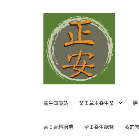
跳
跳
至
至
導
主
覽
要
列
內
容
養生知識站
茶Ｉ草本養生茶
膳
香Ｉ香料廚房
全Ｉ養生總覽
我的