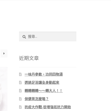
搜
尋
關
鍵
字:
近期文章
一味丹參散，功同四物湯
透過足浴讓全身動起來
轉轉轉轉～～轉大人！！
保健茶怎麼喝？
抗疫大作戰-從增強抵抗力開始